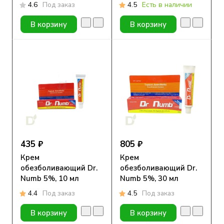
длина 4 мм, 3 уп. по
4.6
Под заказ
4.5
Есть в наличии
100 шт. + аппликатор
Painstopper
В корзину
В корзину
435 ₽
805 ₽
Крем
Крем
обезболивающий Dr.
обезболивающий Dr.
Numb 5%, 10 мл
Numb 5%, 30 мл
4.4
Под заказ
4.5
Под заказ
В корзину
В корзину