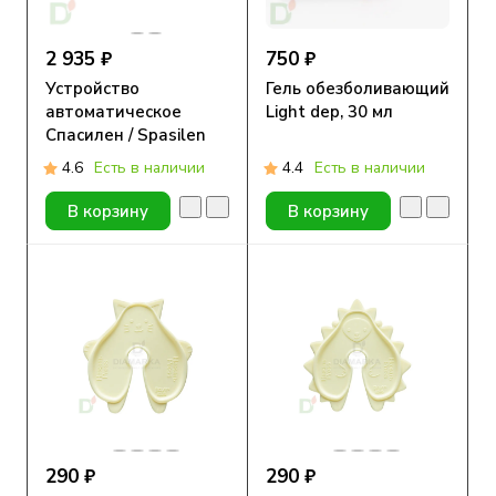
2 935 ₽
750 ₽
Устройство
Гель обезболивающий
автоматическое
Light dep, 30 мл
Спасилен / Spasilen
для
4.6
Есть в наличии
4.4
Есть в наличии
самостоятельного
проведения инъекций
В корзину
В корзину
290 ₽
290 ₽