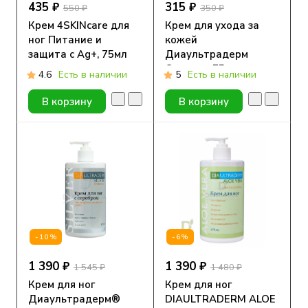
435 ₽
315 ₽
550 ₽
350 ₽
Крем 4SKINcare для
Крем для ухода за
ног Питание и
кожей
защита с Ag+, 75мл
Диаультрадерм
Сильвер, 75 мл.
4.6
Есть в наличии
5
Есть в наличии
В корзину
В корзину
-10%
-6%
1 390 ₽
1 390 ₽
1 545 ₽
1 480 ₽
Крем для ног
Крем для ног
Диаультрадерм®
DIAULTRADERM ALOE