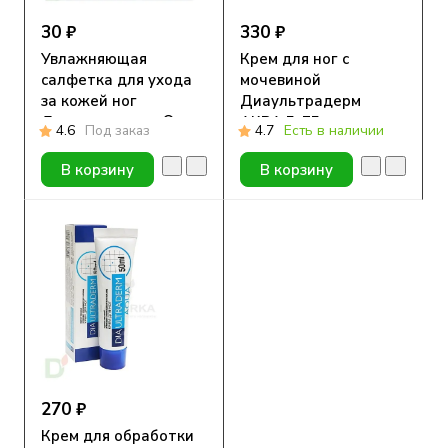
30 ₽
330 ₽
Увлажняющая
Крем для ног с
салфетка для ухода
мочевиной
за кожей ног
Диаультрадерм
Диаультрадерм®
АКВА 5, 75 мл.
4.6
Под заказ
4.7
Есть в наличии
АКВА
В корзину
В корзину
270 ₽
Крем для обработки