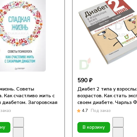
590 ₽
жизнь. Советы
Диабет 2 типа у взрослы
а. Как счастливо жить с
возрастов. Как стать экс
етом. Загоровская
своем диабете. Чарльз Ф
Килверт
заказ
4.7
Под заказ
ину
В корзину