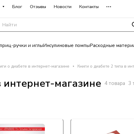
а
Блог
Отзывы
Новости
Контакты
риц-ручки и иглы
Инсулиновые помпы
Расходные матери
иги о диабете в интернет-магазине
Книги о диабете 2 типа в ин
в интернет-магазине
4 товара
3 