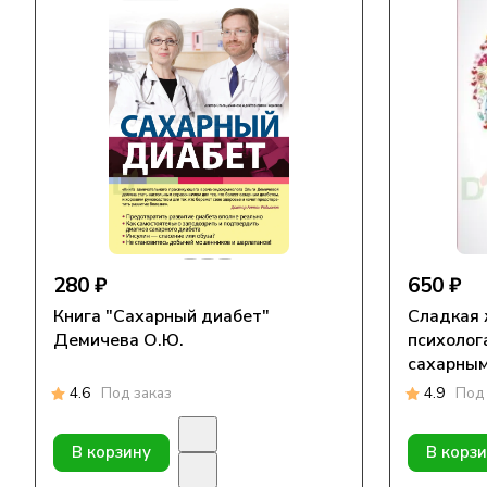
280 ₽
650 ₽
Книга "Сахарный диабет"
Сладкая 
Демичева О.Ю.
психолог
сахарным диаб
Т. Ю.
4.6
Под заказ
4.9
Под 
В корзину
В корз