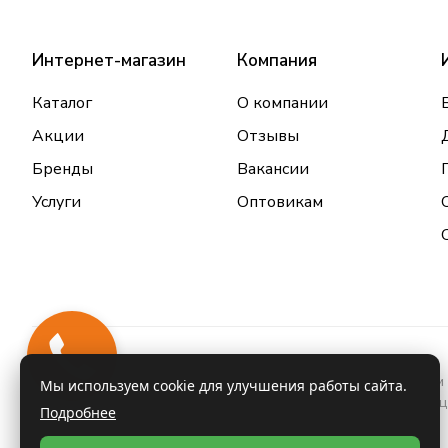
Интернет-магазин
Компания
Каталог
О компании
Акции
Отзывы
Бренды
Вакансии
Услуги
Оптовикам
Закажи
звонок
Информация о товарах и услугах, размещенная на данном 
Мы используем cookie для улучшения работы сайта.
проконсультироваться с врачом и ознакомиться с инстру
Подробнее