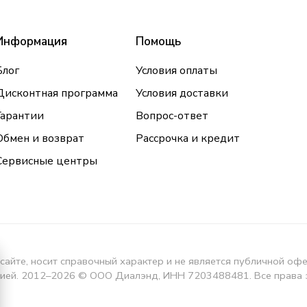
Информация
Помощь
Блог
Условия оплаты
Дисконтная программа
Условия доставки
Гарантии
Вопрос-ответ
Обмен и возврат
Рассрочка и кредит
Сервисные центры
сайте, носит справочный характер и не является публичной оф
кцией. 2012–2026 © ООО Диалэнд, ИНН 7203488481. Все права