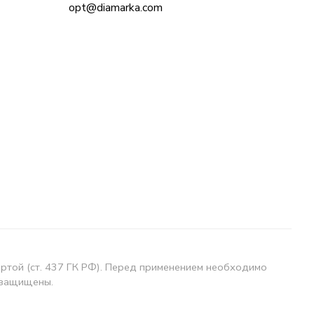
opt@diamarka.com
ертой (ст. 437 ГК РФ). Перед применением необходимо
 защищены.