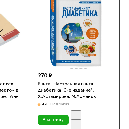
270 ₽
х всех
Книга "Настольная книга
пертом в
диабетика: 6-е издание",
окс, Анн
Х.Астамирова, М.Ахманов
4.4
Под заказ
В корзину