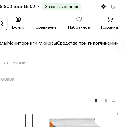
8 800 555 15 02
Заказать звонок
Войти
Сравнение
Избранное
Корзина
алы
Мониторинги глюкозы
Средства при гипогликемии
Гл
тернет-магазине
товара