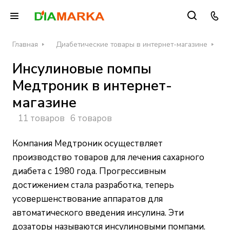
Главная
Диабетические товары в интернет-магазине
П
Инсулиновые помпы
Медтроник в интернет-
магазине
11 товаров
6 товаров
Компания Медтроник осуществляет
производство товаров для лечения сахарного
диабета с 1980 года. Прогрессивным
достижением стала разработка, теперь
усовершенствование аппаратов для
автоматического введения инсулина. Эти
дозаторы называются инсулиновыми помпами.