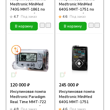
Medtronic MiniMed
Medtronic MiniMed
740G MMT-1861 по
640G ММТ-1751 по
программе обмена
программе обмена
4.7
Под заказ
4.6
Под заказ
В корзину
В корзину
120 000 ₽
245 000 ₽
Инсулиновая помпа
Инсулиновая помпа
Medtronic Paradigm
Medtronic MiniMed
Real Time ММТ-722
640G ММТ-1751
по программе обмена
4.8
Под заказ
4.6
Под заказ