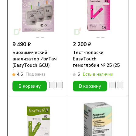
9 490 ₽
2 200 ₽
Биохимический
Тест-полоски
анализатор ИзиТач
EasyTouch
(EasyTouch GCU)
гемоглобин № 25 (25
(глюкоза, холестерин
штук)
4.5
Под заказ
5
Есть в наличии
и мочевая кислота в
крови)
В корзину
В корзину