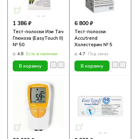
1 386 ₽
6 800 ₽
Тест-полоски Изи Тач
Тест-полоски
Глюкоза (EasyTouch II)
Accutrend
№ 50
Холестерин № 5
4.8
Есть в наличии
4.7
Под заказ
В корзину
В корзину