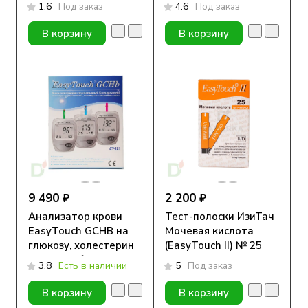
№25
1.6
Под заказ
4.6
Под заказ
В корзину
В корзину
9 490 ₽
2 200 ₽
Анализатор крови
Тест-полоски ИзиТач
EasyTouch GCHB на
Мочевая кислота
глюкозу, холестерин
(EasyTouch II) № 25
и гемоглобин
3.8
Есть в наличии
5
Под заказ
В корзину
В корзину