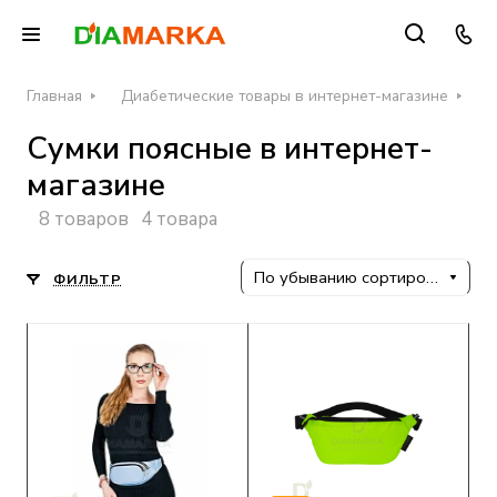
Главная
Диабетические товары в интернет-магазине
Ч
Сумки поясные в интернет-
магазине
8 товаров
4 товара
По убыванию сортировки
ФИЛЬТР