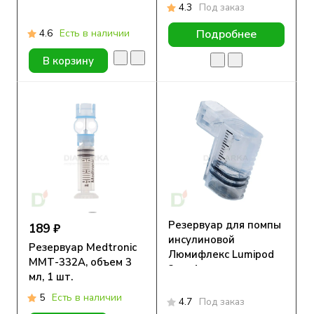
Check Spirit Combo на
4.3
Под заказ
ноге белый, S, M, L
4.6
Есть в наличии
Подробнее
В корзину
Резервуар для помпы
189 ₽
инсулиновой
Резервуар Medtronic
Люмифлекс Lumipod
ММТ-332А, объем 3
3мл, 1 шт.
мл, 1 шт.
5
Есть в наличии
4.7
Под заказ