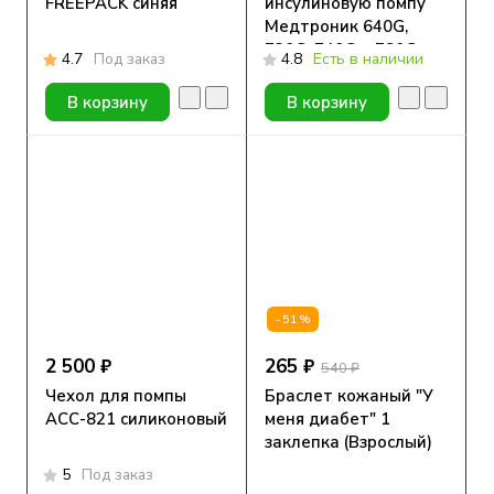
FREEPACK синяя
инсулиновую помпу
Медтроник 640G,
720G, 740G и 780G
4.7
Под заказ
4.8
Есть в наличии
В корзину
В корзину
-51%
2 500 ₽
265 ₽
540 ₽
Чехол для помпы
Браслет кожаный "У
АСС-821 силиконовый
меня диабет" 1
заклепка (Взрослый)
5
Под заказ