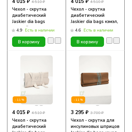
4 015 ₽
4 015 ₽
4 510 ₽
4 510 ₽
Чехол - скрутка
Чехол - скрутка
диабетический
диабетический
Jaskier dia bags
Jaskier dia bags кэмэл,
черный, натуральная
натуральная кожа
4.9
Есть в наличии
4.6
Есть в наличии
кожа
В корзину
В корзину
-11%
-11%
4 015 ₽
3 295 ₽
4 510 ₽
3 700 ₽
Чехол - скрутка
Чехол - скрутка для
диабетический
инсулиновых шприцов