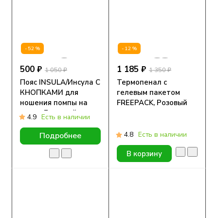
-52%
-12%
500 ₽
1 185 ₽
1 050 ₽
1 350 ₽
Пояс INSULA/Инсула С
Термопенал с
КНОПКАМИ для
гелевым пакетом
ношения помпы на
FREEPACK, Розовый
талии Бежевый
леопард
4.9
Есть в наличии
4.8
Есть в наличии
Подробнее
В корзину