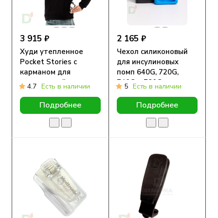
3 915 ₽
2 165 ₽
Худи утепленное
Чехол силиконовый
Pocket Stories с
для инсулиновых
карманом для
помп 640G, 720G,
инсулиновой помпы,
740G и 780G,
4.7
Есть в наличии
5
Есть в наличии
Черное
DiaMarka
Подробнее
Подробнее