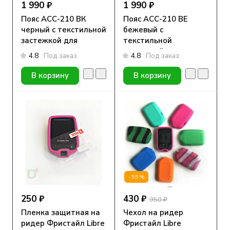
1 990 ₽
1 990 ₽
Пояс АСС-210 ВК
Пояс АСС-210 ВЕ
черный с текстильной
бежевый с
застежкой для
текстильной
крепления на ноге
застежкой для
4.8
Под заказ
4.8
Под заказ
крепления на ноге
В корзину
В корзину
-55%
250 ₽
430 ₽
950 ₽
Пленка защитная на
Чехол на ридер
ридер Фристайл Libre
Фристайл Libre