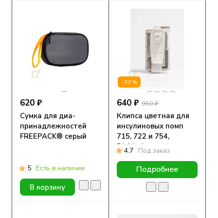
-33%
620 ₽
640 ₽
950 ₽
Сумка для диа-
Клипса цветная для
принадлежностей
инсулиновых помп
FREEPACK® серый
715, 722 и 754,
DiaMarka
4.7
Под заказ
5
Есть в наличии
Подробнее
В корзину