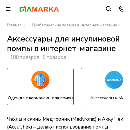
Главная
Диабетические товары в интернет-магазине
А
Аксессуары для инсулиновой
помпы в интернет-магазине
188 товаров
5 товаров
Одежда с карманами для помпы
Аксессуары к Medtr
Чехлы и скины Медтроник (Medtronic) и Акку Чек
(AccuChek) – делают использование помпы