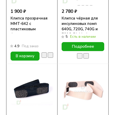
1 900 ₽
2 780 ₽
Клипса прозрачная
Клипса чёрная для
MMT-642 с
инсулиновых помп
пластиковым
640G, 720G, 740G и
футляром для помп
780G, DiaMarka
5
Есть в наличии
Medtronic 715/722/754
4.9
Под заказ
Подробнее
В корзину