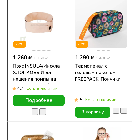
-7%
-7%
1 260 ₽
1 390 ₽
1 360 ₽
1 490 ₽
Пояс INSULA/Инсула
Термопенал с
ХЛОПКОВЫЙ для
гелевым пакетом
ношения помпы на
FREEPACK, Пончики
талии Бежевый
4.7
Есть в наличии
5
Есть в наличии
Подробнее
В корзину