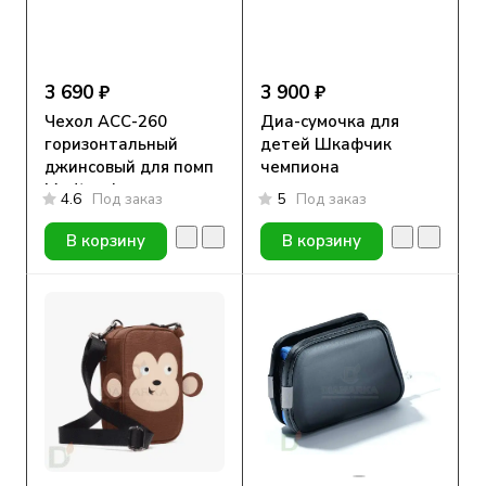
3 690 ₽
3 900 ₽
Чехол АСС-260
Диа-сумочка для
горизонтальный
детей Шкафчик
джинсовый для помп
чемпиона
Medtronic
4.6
Под заказ
5
Под заказ
В корзину
В корзину