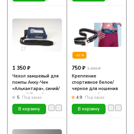
-42%
1 350 ₽
750 ₽
1 300 ₽
Чехол замшевый для
Крепление
помпы Акку-Чек
спортивное белое/
«Алькантара», синий/
черное для ношения
черный/белый ст
инсулиновой помпы
5
Под заказ
4.9
Под заказ
В корзину
В корзину