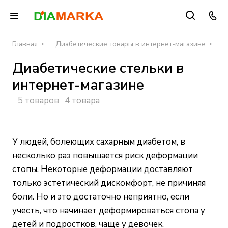
Главная
Диабетические товары в интернет-магазине
С
Диабетические стельки в
интернет-магазине
5 товаров
4 товара
У людей, болеющих сахарным диабетом, в
несколько раз повышается риск деформации
стопы. Некоторые деформации доставляют
только эстетический дискомфорт, не причиняя
боли. Но и это достаточно неприятно, если
учесть, что начинает деформироваться стопа у
детей и подростков, чаще у девочек.