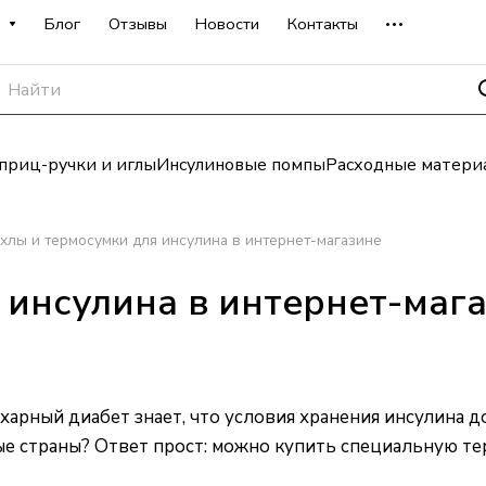
а
Блог
Отзывы
Новости
Контакты
риц-ручки и иглы
Инсулиновые помпы
Расходные матери
хлы и термосумки для инсулина в интернет-магазине
 инсулина в интернет-маг
арный диабет знает, что условия хранения инсулина д
ые страны? Ответ прост: можно купить специальную те