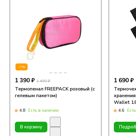
-7%
1 390 ₽
1 690 ₽
1 490 ₽
Термопенал FREEPACK розовый (с
Термоче
гелевым пакетом)
хранения
Wallet 1
4.8
Есть в наличии
4.6
Есть
В корзину
Подроб