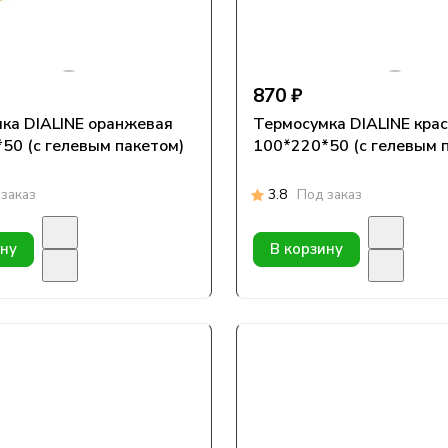
870 ₽
ка DIALINE оранжевая
Термосумка DIALINE кра
50 (с гелевым пакетом)
100*220*50 (с гелевым 
заказ
3.8
Под заказ
ину
В корзину