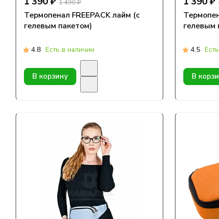
1 390 ₽
1 390 ₽
1 490 ₽
Термопенал FREEPACK лайм (с
Термопен
гелевым пакетом)
гелевым 
4.8
Есть в наличии
4.5
Есть
В корзину
В корз