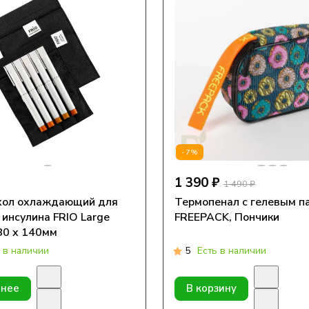
-7%
1 390 ₽
1 490 ₽
хол охлаждающий для
Термопенал с гелевым п
 инсулина FRIO Large
FREEPACK, Пончики
80 х 140мм
 в наличии
5
Есть в наличии
нее
В корзину