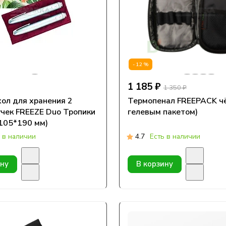
-12%
1 185 ₽
1 350 ₽
ол для хранения 2
Термопенал FREEPACK чё
чек FREEZE Duo Тропики
гелевым пакетом)
 105*190 мм)
 в наличии
4.7
Есть в наличии
ину
В корзину