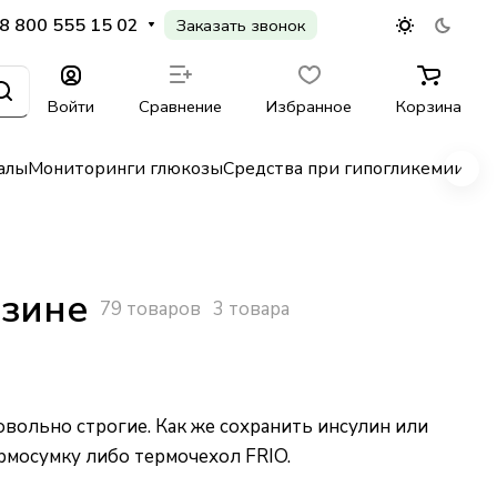
8 800 555 15 02
Заказать звонок
Войти
Сравнение
Избранное
Корзина
алы
Мониторинги глюкозы
Средства при гипогликемии
Гл
азине
79 товаров
3 товара
овольно строгие. Как же сохранить инсулин или
рмосумку либо термочехол FRIO.