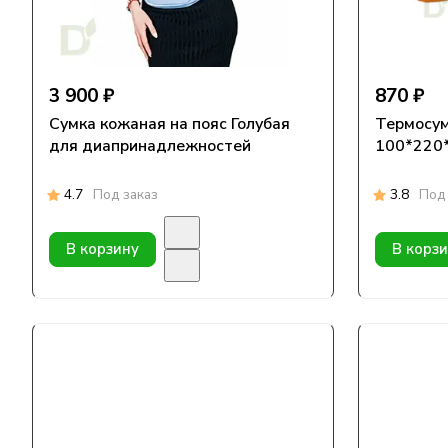
3 900 ₽
870 ₽
Сумка кожаная на пояс Голубая
Термосум
для диапринадлежностей
100*220*
4.7
Под заказ
3.8
Под 
В корзину
В корз