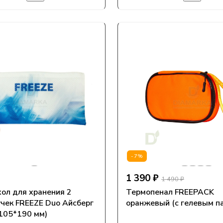
-7%
1 390 ₽
1 490 ₽
ол для хранения 2
Термопенал FREEPACK
чек FREEZE Duo Айсберг
оранжевый (с гелевым п
 105*190 мм)