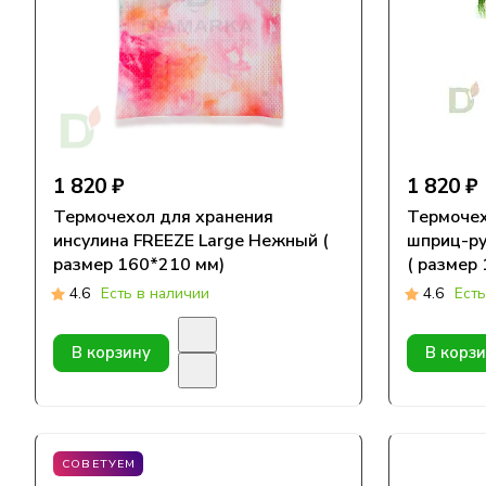
1 820 ₽
1 820 ₽
Термочехол для хранения
Термочех
инсулина FREEZE Large Нежный (
шприц-ру
размер 160*210 мм)
( размер
4.6
Есть в наличии
4.6
Есть
В корзину
В корз
СОВЕТУЕМ