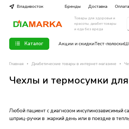
Владивосток
Бренды
Доставка
Оплат
Товары для здоровья и
красоты, диабет товары
и еда без вреда
Каталог
Акции и скидки
Тест-полоски
Шп
Главная
Диабетические товары в интернет-магазине
Че
Чехлы и термосумки для
Любой пациент с диагнозом инсулинозависимый сах
шприц-ручки
в жаркий день или в поездке в тепл