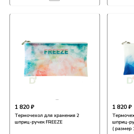
1 820 ₽
1 820 ₽
Термочехол для хранения 2
Термочех
шприц-ручек FREEZE
шприц-ру
( размер