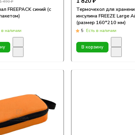
1 820 ₽
1 490 ₽
ал FREEPACK синий (с
Термочехол для хранени
пакетом)
инсулина FREEZE Large А
(размер 160*210 мм)
 в наличии
5
Есть в наличии
ину
В корзину