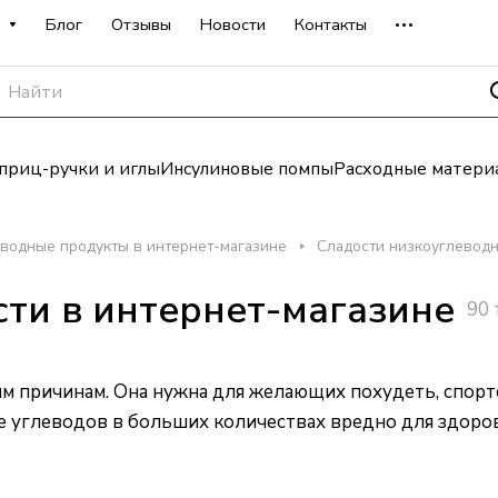
а
Блог
Отзывы
Новости
Контакты
риц-ручки и иглы
Инсулиновые помпы
Расходные матери
водные продукты в интернет-магазине
Сладости низкоуглеводн
ти в интернет-магазине
90 
 причинам. Она нужна для желающих похудеть, спортсм
 углеводов в больших количествах вредно для здоров