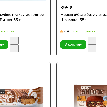
395 ₽
суфле низкоуглеводное
Меренги/безе безуглево
 Вишня 55 г
Шоколад, 55г
в наличии
4.9
Есть в наличии
ину
В корзину