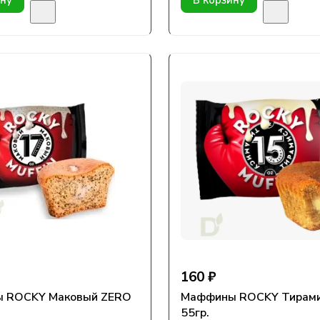
ину
В корзину
160 ₽
 ROCKY Маковый ZERO
Маффины ROCKY Тирами
55гр.