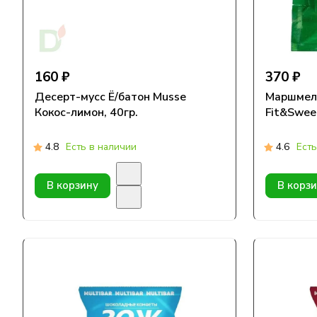
160 ₽
370 ₽
Десерт-мусс Ё/батон Musse
Маршмелл
Кокос-лимон, 40гр.
Fit&Sweet
4.8
Есть в наличии
4.6
Есть
В корзину
В корз