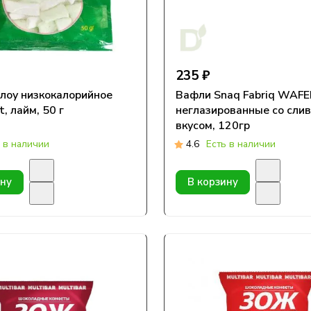
235 ₽
оу низкокалорийное
Вафли Snaq Fabriq WAF
, лайм, 50 г
неглазированные со сли
вкусом, 120гр
 в наличии
4.6
Есть в наличии
ину
В корзину