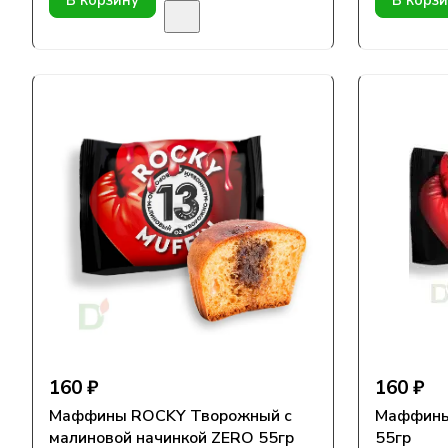
В корзину
В корз
160 ₽
160 ₽
Маффины ROCKY Творожный с
Маффины
малиновой начинкой ZERO 55гр
55гр