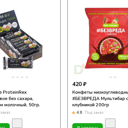
420 ₽
 ProteinRex
Конфеты низкоуглеводн
вое без сахара,
#БЕЗВРЕДА Мультибар 
н молочный, 50гр.
клубникой 200гр
заказ
4.8
Под заказ