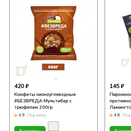
420 ₽
145 ₽
Конфеты низкоуглеводные
Пирожное
#БЕЗВРЕДА Мультибар с
протеино
трюфелем 200гр
Ламингто
4.9
Под заказ
4.8
Под 