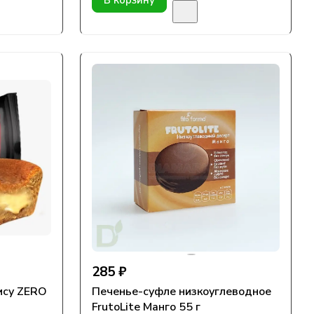
В корзину
285 ₽
су ZERO
Печенье-суфле низкоуглеводное
FrutoLite Манго 55 г