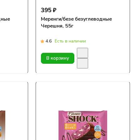
395 ₽
дные
Меренги/безе безуглеводные
Черешня, 55г
4.6
Есть в наличии
В корзину