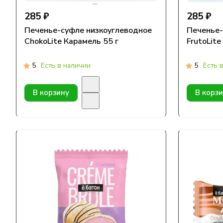
285 ₽
285 ₽
Печенье-суфле низкоуглеводное
Печенье-
ChokoLite Карамель 55 г
FrutoLite
5
Есть в наличии
5
Есть 
В корзину
В корз