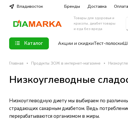
Владивосток
Бренды
Доставка
Оплат
Товары для здоровья и
красоты, диабет товары
и еда без вреда
Каталог
Акции и скидки
Тест-полоски
Шп
Главная
Продукты ЗОЖ в интернет-магазине
Низкоугле
Низкоуглеводные сладос
Низкоуглеводную диету мы выбираем по различным
страдающих сахарным диабетом. Ведь потребление
перерабатываются организмом в жиры.