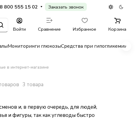
8 800 555 15 02
Заказать звонок
Войти
Сравнение
Избранное
Корзина
алы
Мониторинги глюкозы
Средства при гипогликемии
Гл
ые в интернет-магазине
товаров
3 товара
енов и, в первую очередь, для людей,
ья и фигуры, так как углеводы быстро