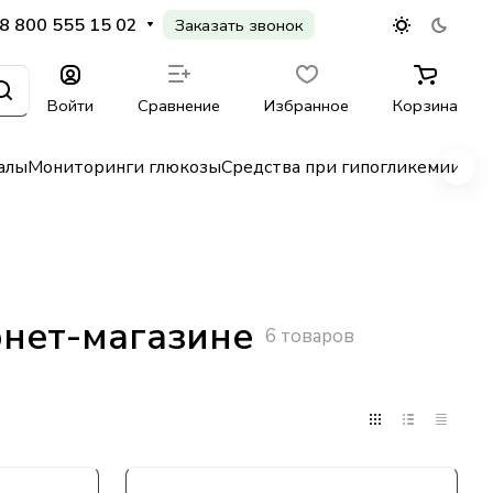
8 800 555 15 02
Заказать звонок
Войти
Сравнение
Избранное
Корзина
алы
Мониторинги глюкозы
Средства при гипогликемии
Гл
рнет-магазине
6 товаров