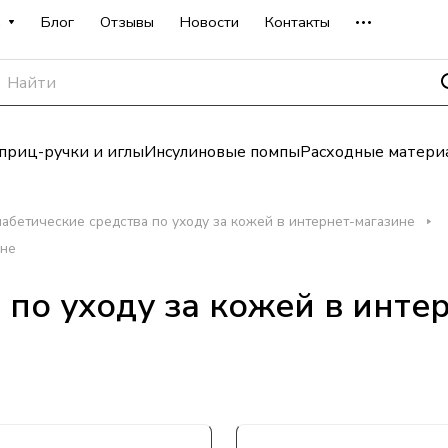
а
Блог
Отзывы
Новости
Контакты
риц-ручки и иглы
Инсулиновые помпы
Расходные матери
абетические средства по уходу за кожей в интернет-магазине
ине
 по уходу за кожей в инте