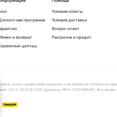
Информация
Помощь
Блог
Условия оплаты
Дисконтная программа
Условия доставки
Гарантии
Вопрос-ответ
Обмен и возврат
Рассрочка и кредит
Сервисные центры
сайте, носит справочный характер и не является публичной оф
кцией. 2012–2026 © ООО Диалэнд, ИНН 7203488481. Все права