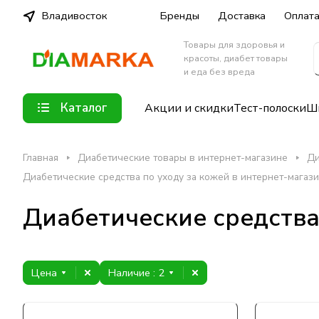
Владивосток
Бренды
Доставка
Оплат
Товары для здоровья и
красоты, диабет товары
и еда без вреда
Каталог
Акции и скидки
Тест-полоски
Шп
Главная
Диабетические товары в интернет-магазине
Ди
Диабетические средства по уходу за кожей в интернет-магаз
Диабетические средства
Цена
Наличие
: 2