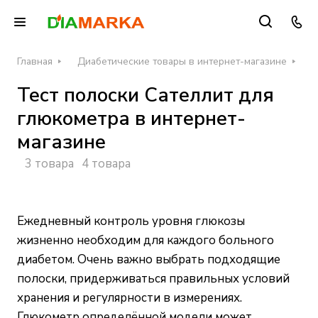
Главная
Диабетические товары в интернет-магазине
Т
Тест полоски Сателлит для
глюкометра в интернет-
магазине
3 товара
4 товара
Ежедневный контроль уровня глюкозы
жизненно необходим для каждого больного
диабетом. Очень важно выбрать подходящие
полоски, придерживаться правильных условий
хранения и регулярности в измерениях.
Глюкометр
определённой модели может